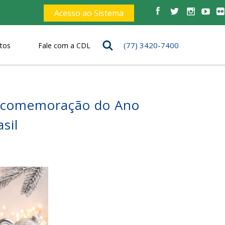
Acesso ao Sistema
(77) 3420-7400
tos
Fale com a CDL
s
 comemoração do Ano
sil