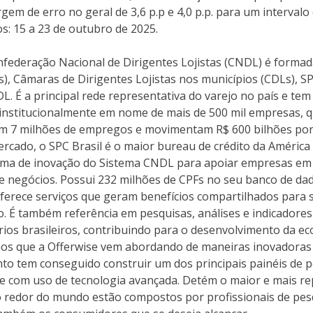
m de erro no geral de 3,6 p.p e 4,0 p.p. para um intervalo 
s: 15 a 23 de outubro de 2025.
nfederação Nacional de Dirigentes Lojistas (CNDL) é forma
s), Câmaras de Dirigentes Lojistas nos municípios (CDLs), S
 É a principal rede representativa do varejo no país e tem
tua institucionalmente em nome de mais de 500 mil empresas,
ram 7 milhões de empregos e movimentam R$ 600 bilhões por
cado, o SPC Brasil é o maior bureau de crédito da América 
aforma de inovação do Sistema CNDL para apoiar empresas em
s de negócios. Possui 232 milhões de CPFs no seu banco de d
ferece serviços que geram benefícios compartilhados para s
to. É também referência em pesquisas, análises e indicado
os brasileiros, contribuindo para o desenvolvimento da ec
os que a Offerwise vem abordando de maneiras inovadoras
to tem conseguido construir um dos principais painéis de 
com uso de tecnologia avançada. Detém o maior e mais rep
ao redor do mundo estão compostos por profissionais de p