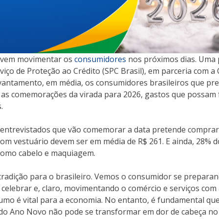
evem movimentar os
consumidores
nos próximos dias. Uma 
rviço de Proteção ao Crédito (SPC Brasil), em parceria com a
evantamento, em média, os consumidores brasileiros que p
as comemorações da virada para 2026, gastos que possam fa
.
 entrevistados que vão comemorar a data pretende comprar 
com vestuário devem ser em média de R$ 261. E ainda, 28%
a como cabelo e maquiagem.
 tradição para o brasileiro. Vemos o consumidor se preparan
celebrar e, claro, movimentando o comércio e serviços co
sumo é vital para a economia. No entanto, é fundamental qu
 do Ano Novo não pode se transformar em dor de cabeça no in