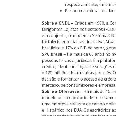
respectivamente, uma marge
Período da coleta dos dado
Sobre a CNDL –
Criada em 1960, a Co
Dirigentes Lojistas nos estados (FCDL
em conjunto, compõem o Sistema CNDL.
fortalecimento da livre iniciativa. A
brasileiro e 17% do PIB do setor, ge
SPC Brasil –
Há mais de 60 anos no mer
pessoas físicas e jurídicas. É a plat
crédito, identidade digital e soluçõe
e 120 milhões de consultas por mês. O
decisão e fomentar o acesso ao crédi
mercado, de consumidores e empresári
Sobre a Offerwise –
Há mais de 16 an
modelo único e próprio de recrutamen
uma empresa robusta de campo online 
e Hispânico nos EUA. Os escritórios 