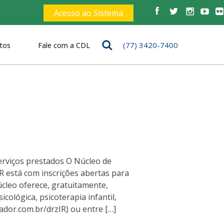
Acesso ao Sistema
(77) 3420-7400
tos
Fale com a CDL
s
serviços prestados O Núcleo de
R está com inscrições abertas para
úcleo oferece, gratuitamente,
cológica, psicoterapia infantil,
tador.com.br/drzIR) ou entre […]