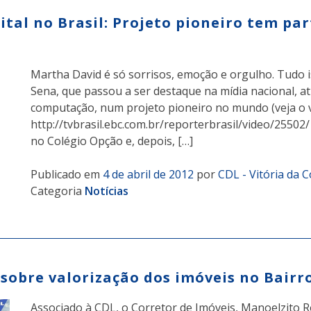
ital no Brasil: Projeto pioneiro tem pa
Martha David é só sorrisos, emoção e orgulho. Tudo i
Sena, que passou a ser destaque na mídia nacional,
computação, num projeto pioneiro no mundo (veja o víd
http://tvbrasil.ebc.com.br/reporterbrasil/video/25502
no Colégio Opção e, depois, […]
Publicado em
4 de abril de 2012
por
CDL - Vitória da 
Categoria
Notícias
 sobre valorização dos imóveis no Bairro
Associado à CDL, o Corretor de Imóveis, Manoelzito Ro