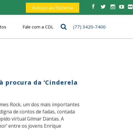
Acesso ao Sistema
(77) 3420-7400
tos
Fale com a CDL
s
 à procura da ‘Cinderela
uilmes Rock, um dos mais importantes
digna de contos de fadas, contada
pido virtual Gilmar Dantas. A
or’ entre os jovens Enrique